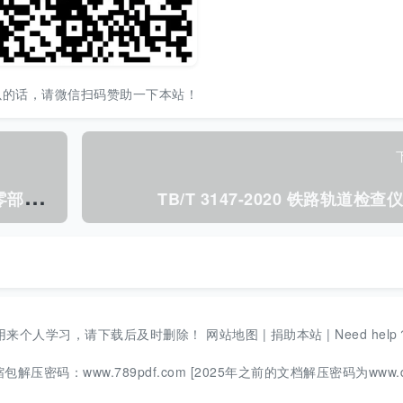
以的话，请微信扫码赞助一下本站！
T
B/T 2075.7-2020 电气化铁路接触网零部件 第7部分:整体吊弦及吊弦线夹.pdf
TB/T 3147-2020 铁路轨道检查仪.
用来个人学习，请下载后及时删除！
网站地图
|
捐助本站
|
Need help
码：www.789pdf.com [2025年之前的文档解压密码为www.d