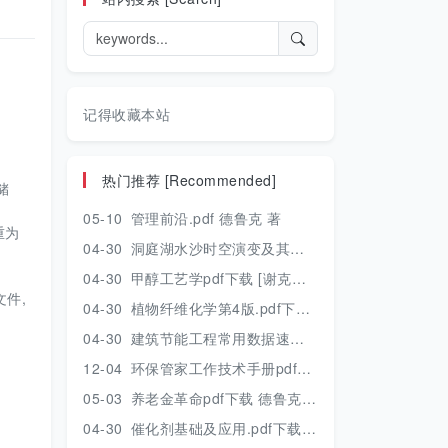
记得收藏本站
热门推荐 [Recommended]
储
05-10
管理前沿.pdf 德鲁克 著
重为
04-30
洞庭湖水沙时空演变及其对水资源安全的影响研究.pdf 胡光伟 著 2017年版
04-30
甲醇工艺学pdf下载 [谢克昌 房鼎业主编] 2010年版
件,
04-30
植物纤维化学第4版.pdf下载 [裴继诚主编] 2012年版
04-30
建筑节能工程常用数据速查手册.pdf下载 [陈慢勤著] 2010年版
12-04
环保管家工作技术手册pdf下载 2019年版
05-03
养老金革命pdf下载 德鲁克 著
04-30
催化剂基础及应用.pdf下载 [季生福 张谦温 赵彬侠编] 2011年版