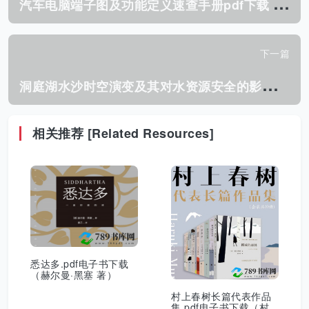
汽
车电脑端子图及功能定义速查手册pdf下载 国外品牌 瑞佩尔主编
下一篇
洞
庭湖水沙时空演变及其对水资源安全的影响研究.pdf 胡光伟 著 2017年版
相关推荐 [Related Resources]
悉达多.pdf电子书下载
（赫尔曼·黑塞 著）
村上春树长篇代表作品
集.pdf电子书下载（村