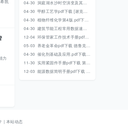
琳希凯
04-30
洞庭湖水沙时空演变及其对水资源安全的影响研究.pdf 胡光伟 著 2017年版
04-30
甲醇工艺学pdf下载 [谢克昌 房鼎业主编] 2010年版
04-30
植物纤维化学第4版.pdf下载 [裴继诚主编] 2012年版
04-30
建筑节能工程常用数据速查手册.pdf下载 [陈慢勤著] 2010年版
12-04
环保管家工作技术手册pdf下载 2019年版
管
05-03
养老金革命pdf下载 德鲁克 著
04-30
催化剂基础及应用.pdf下载 [季生福 张谦温 赵彬侠编] 2011年版
精力
11-30
实用紧固件手册pdf下载 第三版 2018年版
12-03
能源数据简明手册pdf下载 2017版
？
|
本站动态