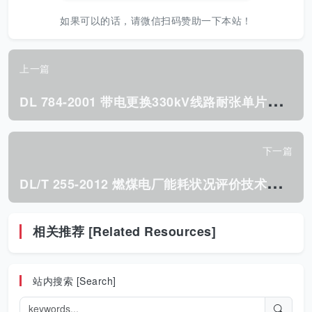
如果可以的话，请微信扫码赞助一下本站！
上一篇
D
L 784-2001 带电更换330kV线路耐张单片绝缘子 技术规程.pdf
下一篇
D
L/T 255-2012 燃煤电厂能耗状况评价技术规范.pdf
相关推荐 [Related Resources]
站内搜索 [Search]