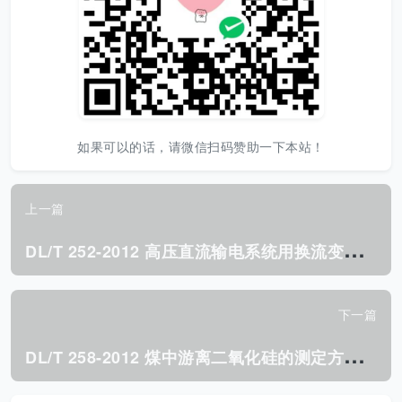
如果可以的话，请微信扫码赞助一下本站！
上一篇
D
L/T 252-2012 高压直流输电系统用换流变压器 保护装置通用技术条件.pdf
下一篇
D
L/T 258-2012 煤中游离二氧化硅的测定方法.pdf