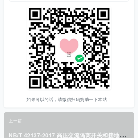
如果可以的话，请微信扫码赞助一下本站！
上一篇
N
B/T 42137-2017 高压交流隔离开关和接地开关试验导则.pdf