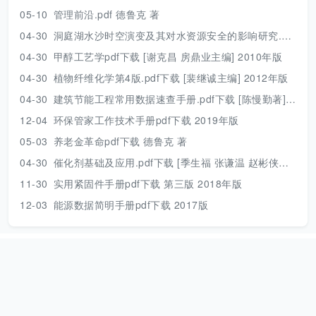
05-10
管理前沿.pdf 德鲁克 著
04-30
洞庭湖水沙时空演变及其对水资源安全的影响研究.pdf 胡光伟 著 2017年版
04-30
甲醇工艺学pdf下载 [谢克昌 房鼎业主编] 2010年版
04-30
植物纤维化学第4版.pdf下载 [裴继诚主编] 2012年版
04-30
建筑节能工程常用数据速查手册.pdf下载 [陈慢勤著] 2010年版
12-04
环保管家工作技术手册pdf下载 2019年版
05-03
养老金革命pdf下载 德鲁克 著
04-30
催化剂基础及应用.pdf下载 [季生福 张谦温 赵彬侠编] 2011年版
11-30
实用紧固件手册pdf下载 第三版 2018年版
12-03
能源数据简明手册pdf下载 2017版
本站资源只用来个人学习，请下载后及时删除！
网站地图
|
捐助本
站
|
Need help？
|
本站动态
本站是一个个人公益网站，资源来源于互联网，压缩包解压密码：