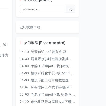
记得收藏本站
热门推荐 [Recommended]
件、试
05-10
管理前沿.pdf 德鲁克 著
气体为
04-30
洞庭湖水沙时空演变及其对水资源安全的影响研究.pdf 胡光伟 著 2017年版
04-30
甲醇工艺学pdf下载 [谢克昌 房鼎业主编] 2010年版
04-30
植物纤维化学第4版.pdf下载 [裴继诚主编] 2012年版
04-30
建筑节能工程常用数据速查手册.pdf下载 [陈慢勤著] 2010年版
12-04
环保管家工作技术手册pdf下载 2019年版
05-03
养老金革命pdf下载 德鲁克 著
04-30
催化剂基础及应用.pdf下载 [季生福 张谦温 赵彬侠编] 2011年版