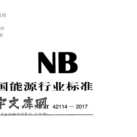
机组
条件
求