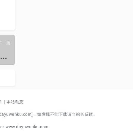
下一篇
N
B/T 42112-2017 往复式内燃燃气发电机组污染物排放限值.pdf
？
|
本站动态
ayuwenku.com]，如发现不能下载请向站长反馈。
m or www.dayuwenku.com