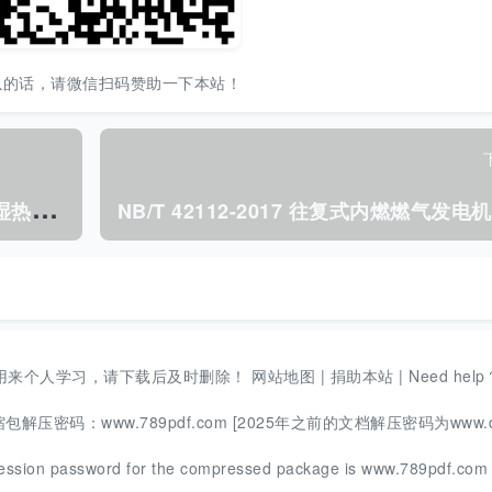
以的话，请微信扫码赞助一下本站！
N
B/T 42136-2017 电网设施金属构件 湿热环境防腐涂层技术要求.pdf
用来个人学习，请下载后及时删除！
网站地图
|
捐助本站
|
Need help
码：www.789pdf.com [2025年之前的文档解压密码为www.d
ession password for the compressed package is www.789pdf.co