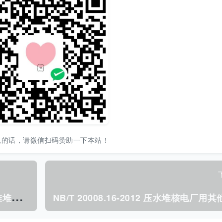
以的话，请微信扫码赞助一下本站！
N
B/T 20400-2017 压水堆核电厂反应堆堆腔水池与 乏燃料水池中的不锈钢构件制造技术规程.pdf