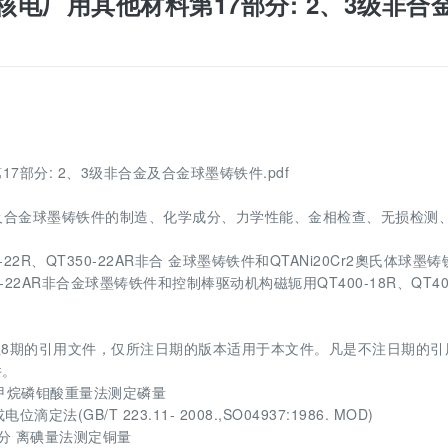
2 压水堆核电厂用其他材料第17部分: 2、3级非合
料第17部分: 2、3级非合金及合金球墨铸铁件.pdf
及合金球墨铸铁件的制造、化学成分、力学性能、金相检查、无损检测
R、QT350-22AR非合 金球墨铸铁件和QTANi20Cr2奧氏体球墨铸
0-22AR非合金球墨铸铁件和控制棒驱动机构磁轭用QT400-18R、QT40
8期的引用文件，仅所注日期的版本适用于本文件。凡是不注日期的引
件。
比林甲烷磷钼酸重量法测定磷量
法(GB/T 223.11- 2008.,SO04937:1986. MOD)
钠分 离碘量法测定铜量