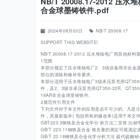
NB/T 20008.17-201
合金球墨铸铁件.pdf
2024年08月03日
NB/T 20008.17
SUPPORT THIS WEBSITE!
NB/T 20008.17-2012 压水堆核电厂用其他材
1范围
本部分规定了压水堆核电厂2、3级设备用非合金
部位的清除和修补等要求。
本部分适用于压水堆核电厂3级承压泵壳用QT350-22
件，及2、3级非承压泵壳用QT350-22R、QT35
18AR非合金球里铸铁件。
2规范性引用文件
下列文件对于本文件的应用是必不可少的。凡是注
件，其最新版本( 包括所有的修改单)适用于本文
GBT223.3钢铁及合金化学分 析方法二安替 
GB/T 223.11钢铁及合金 铬含量的测定可视滴定或电位滴定
GB/T 23.18钢铁及合金化学分析方法 硫代硫酸