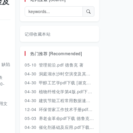
金及
记得收藏本站
热门推荐 [Recommended]
、缺陷
05-10
管理前沿.pdf 德鲁克 著
04-30
洞庭湖水沙时空演变及其对水资源安全的影响研究.pdf 胡光伟 著 2017年版
铁
04-30
甲醇工艺学pdf下载 [谢克昌 房鼎业主编] 2010年版
0-
04-30
植物纤维化学第4版.pdf下载 [裴继诚主编] 2012年版
04-30
建筑节能工程常用数据速查手册.pdf下载 [陈慢勤著] 2010年版
用文
12-04
环保管家工作技术手册pdf下载 2019年版
05-03
养老金革命pdf下载 德鲁克 著
04-30
催化剂基础及应用.pdf下载 [季生福 张谦温 赵彬侠编] 2011年版