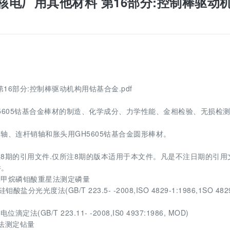
2 压水堆核电厂用其他材料 第16部分:控制棒驱动
料 第16部分:控制棒驱动机构用钴基合金.pdf
5605钴基合金棒材的制造、化学成分、力学性能、金相检验、无损检
轴、连杆销轴和胀头用GH5605钴基合金圆形棒材。
8期的引用文件.仅所注8期的版本适用于本文件。凡是不注日期的引用
件。
替比林甲烷磷钼酸重星法测定磷量
光光度法(GB/T 223.5- -2008,ISO 4829-1:1986,1SO 482
(GB/T 223.11- -2008,IS0 4937:1986, MOD)
定法测定钻量