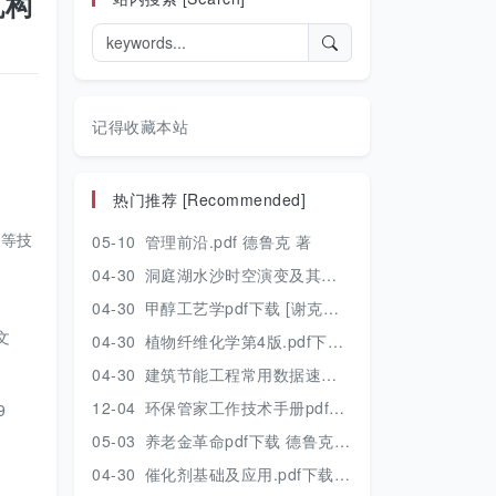
机构
记得收藏本站
热门推荐 [Recommended]
测等技
05-10
管理前沿.pdf 德鲁克 著
04-30
洞庭湖水沙时空演变及其对水资源安全的影响研究.pdf 胡光伟 著 2017年版
04-30
甲醇工艺学pdf下载 [谢克昌 房鼎业主编] 2010年版
文
04-30
植物纤维化学第4版.pdf下载 [裴继诚主编] 2012年版
04-30
建筑节能工程常用数据速查手册.pdf下载 [陈慢勤著] 2010年版
12-04
环保管家工作技术手册pdf下载 2019年版
9
05-03
养老金革命pdf下载 德鲁克 著
04-30
催化剂基础及应用.pdf下载 [季生福 张谦温 赵彬侠编] 2011年版