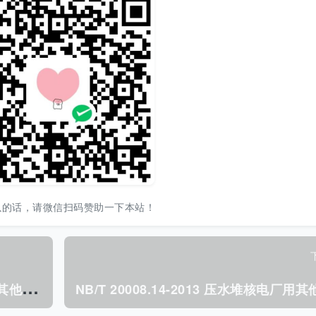
以的话，请微信扫码赞助一下本站！
N
B/T 20008.17-2012 压水堆核电厂用其他材料第17部分: 2、3级非合金及合金球墨铸铁件.pdf