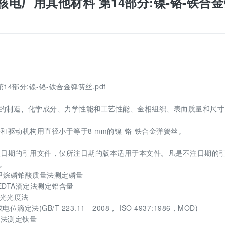
 压水堆核电厂用其他材料 第14部分:镍-铬-铁合
 第14部分:镍-铬-铁合金弹簧丝.pdf
丝的制造、化学成分、力学性能和工艺性能、金相组织、表而质量和尺寸
驱动机构用直径小于等于8 mm的镍-铬-铁合金弹簧丝。
注日期的引用文件，仅所注日期的版本适用于本文件。凡是不注日期的
。
林 甲烷磷铂酸质量法测定磷量
-EDTA滴定法测定铝含量
分光光度法
法(GB/T 223.11 - 2008， ISO 4937:1986，MOD)
度法测定钛量