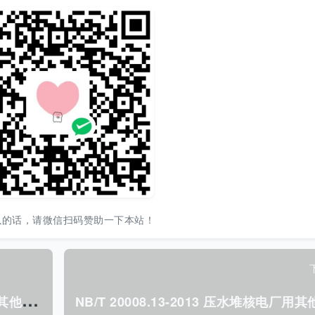
以的话，请微信扫码赞助一下本站！
N
B/T 20008.16-2012 压水堆核电厂用其他材料 第16部分:控制棒驱动机构用钴基合金.pdf