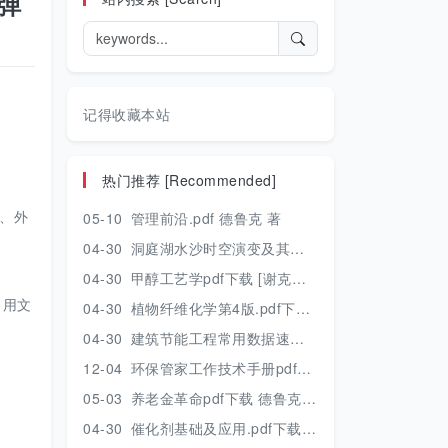
金弹
记得收藏本站
热门推荐 [Recommended]
、外
05-10
管理前沿.pdf 德鲁克 著
04-30
洞庭湖水沙时空演变及其对水资源安全的影响研究.pdf 胡光伟 著 2017年版
04-30
甲醇工艺学pdf下载 [谢克昌 房鼎业主编] 2010年版
引用文
04-30
植物纤维化学第4版.pdf下载 [裴继诚主编] 2012年版
04-30
建筑节能工程常用数据速查手册.pdf下载 [陈慢勤著] 2010年版
12-04
环保管家工作技术手册pdf下载 2019年版
05-03
养老金革命pdf下载 德鲁克 著
04-30
催化剂基础及应用.pdf下载 [季生福 张谦温 赵彬侠编] 2011年版