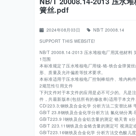
NB/T 20008.14-2013
簧丝.pdf
2024年08月03日
NB/T 20008.14
SUPPORT THIS WEBSITE!
NB/T 20008.14-2013 压水堆核电厂用其他材料
1范围
本标准规定了压水堆核电厂用镍-铬-铁合金弹簧
形、质量及允许偏差等技术要求。
本标准适用于压水堆核电厂控制棒组件、堆内构件和
2规范性引用文件
下列文件对于本文件的应用是必不可少的。凡是
件，共最新版本(包括所有的修改单)适用于本文件
CD/223.3;钢铁及合金化学 分析方法二安替比
GB/T 23.8钢铁及合金化学分析方法 氟化钠分离
GB/T223.9 I钢铁及合金铝含量的测定 铬天青 s
GB/T 223.11钢铁及合金铬含量的测定可 视滴定或电位滴定
GB/T223.16钢铁及合金化学 分析方法交色酸儿