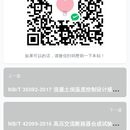
如果可以的话，请微信扫码赞助一下本站！
上一篇
N
B/T 35092-2017 混凝土坝温度控制设计规范.pdf
下一篇
N
B/T 42099-2016 高压交流断路器合成试验导则.pdf