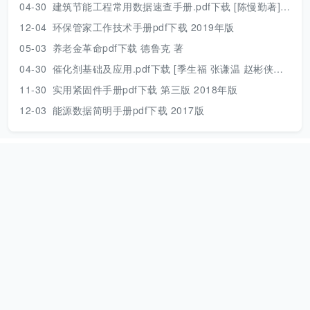
04-30
建筑节能工程常用数据速查手册.pdf下载 [陈慢勤著] 2010年版
12-04
环保管家工作技术手册pdf下载 2019年版
05-03
养老金革命pdf下载 德鲁克 著
04-30
催化剂基础及应用.pdf下载 [季生福 张谦温 赵彬侠编] 2011年版
11-30
实用紧固件手册pdf下载 第三版 2018年版
12-03
能源数据简明手册pdf下载 2017版
本站资源只用来个人学习，请下载后及时删除！
网站地图
|
捐助本
站
|
Need help？
|
本站动态
本站是一个个人公益网站，资源来源于互联网，压缩包解压密码：
www.789pdf.com [2025年之前的文档解压密码为
www.dayuwenku.com]，如发现不能下载请向站长反馈。
Attention：the decompression password for the compressed
package is www.789pdf.com or www.dayuwenku.com