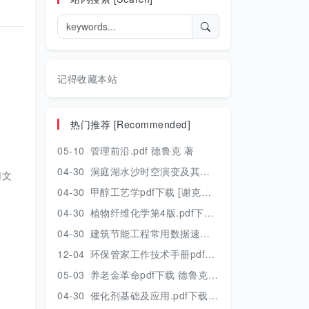
记得收藏本站
热门推荐 [Recommended]
05-10
管理前沿.pdf 德鲁克 著
04-30
洞庭湖水沙时空演变及其对水资源安全的影响研究.pdf 胡光伟 著 2017年版
用文
04-30
甲醇工艺学pdf下载 [谢克昌 房鼎业主编] 2010年版
04-30
植物纤维化学第4版.pdf下载 [裴继诚主编] 2012年版
04-30
建筑节能工程常用数据速查手册.pdf下载 [陈慢勤著] 2010年版
12-04
环保管家工作技术手册pdf下载 2019年版
05-03
养老金革命pdf下载 德鲁克 著
04-30
催化剂基础及应用.pdf下载 [季生福 张谦温 赵彬侠编] 2011年版