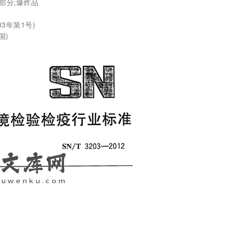
1部分;爆炸品
3年第1号)
国)