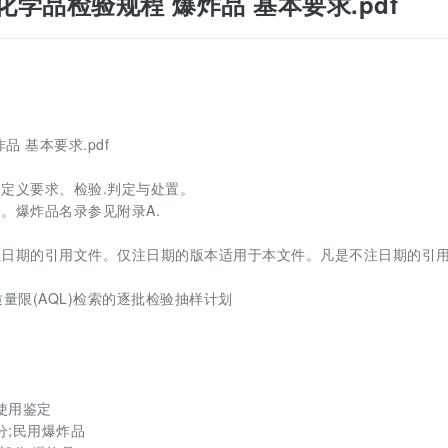
口危险化学品检验规程 爆炸品 基本要求.pdf
炸品 基本要求.pdf
定义要求、检验.判定与处置。
。爆炸品名录参见附录A.
注日期的引用文件。仅注日期的版本适用于本文件。凡是不注日期的引
。
收质量限(AQL)检索的逐批检验抽样计划
分使用鉴定
部分;民用爆炸品