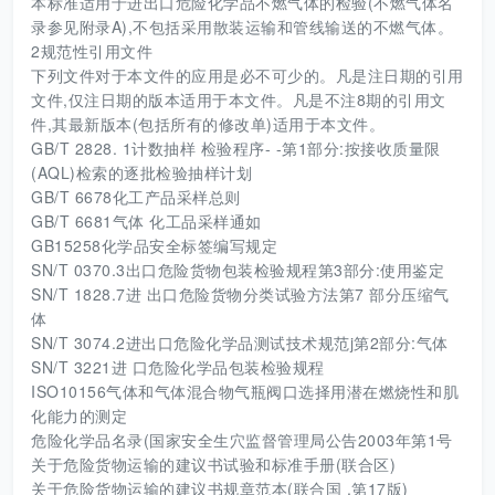
本标准适用于进出口危险化学品不燃气体的检验(不燃气体名
录参见附录A),不包括采用散装运输和管线输送的不燃气体。
2规范性引用文件
下列文件对于本文件的应用是必不可少的。凡是注日期的引用
文件,仅注日期的版本适用于本文件。凡是不注8期的引用文
件,其最新版本(包括所有的修改单)适用于本文件。
GB/T 2828. 1计数抽样 检验程序- -第1部分:按接收质量限
(AQL)检索的逐批检验抽样计划
GB/T 6678化工产品采样总则
GB/T 6681气体 化工品采样通如
GB15258化学品安全标签编写规定
SN/T 0370.3出口危险货物包装检验规程第3部分:使用鉴定
SN/T 1828.7进 出口危险货物分类试验方法第7 部分压缩气
体
SN/T 3074.2进出口危险化学品测试技术规范j第2部分:气体
SN/T 3221进 口危险化学品包装检验规程
ISO10156气体和气体混合物气瓶阀口选择用潜在燃烧性和肌
化能力的测定
危险化学品名录(国家安全生穴监督管理局公告2003年第1号
关于危险货物运输的建议书试验和标准手册(联合区)
关于危险货物运输的建议书规章范本(联合国 ,第17版)