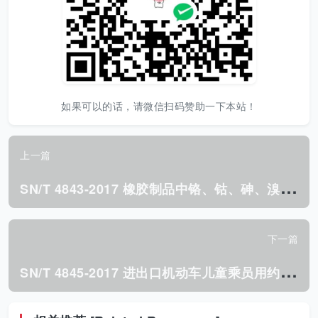
如果可以的话，请微信扫码赞助一下本站！
上一篇
S
N/T 4843-2017 橡胶制品中铬、钴、砷、溴、钼、镉、锡 和铅的测定 电感耦合等离子体质谱法.pdf
下一篇
S
N/T 4845-2017 进出口机动车儿童乘员用约束系统 检验规程.pdf