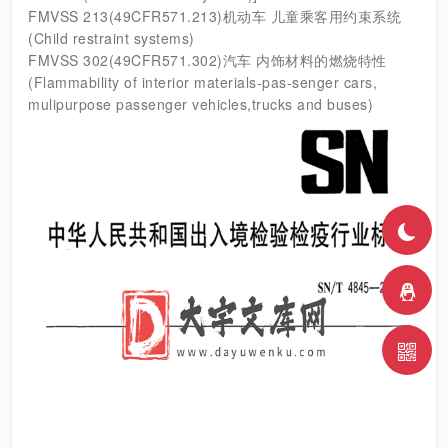
FMVSS 213(49CFR571.213)机动车 儿童乘客用约束系统
(Child restraint systems)
FMVSS 302(49CFR571.302)汽车 内饰材料的燃烧特性
(Flammability of interior materials-pas-senger cars,
mulipurpose passenger vehicles,trucks and buses)