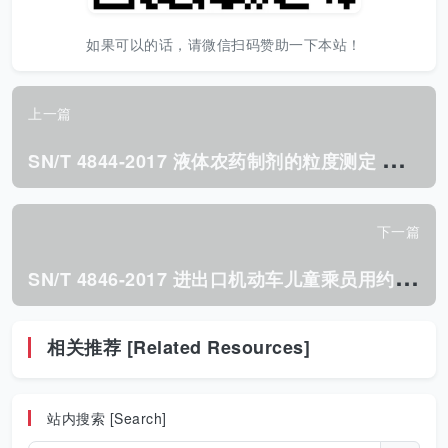
如果可以的话，请微信扫码赞助一下本站！
上一篇
S
N/T 4844-2017 液体农药制剂的粒度测定 激光衍射法.pdf
下一篇
S
N/T 4846-2017 进出口机动车儿童乘员用约束系统 质量风险评估规范.pdf
相关推荐 [Related Resources]
站内搜索 [Search]