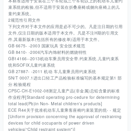
本标准适用于安装在三个车轮或三个车轮以上的机动车儿童约
束系统的检验,但不适用于安装在折叠座椅或侧向座椅上的儿
童约束系统。
2规范性引用文件
下列文件对于本文件的应用是必不可少的。凡是注日期的引用
文件,仅注日期的版本适用于本文件。凡是不注H期的引用文
件,其最新版本(包括所有的修改单)适用于本文件。
GB 6675- -2003 国家玩具 安全技术规范
GB 8410- -2006汽车内饰材料的燃烧特性
GB14166--2013机动车乘员用安全带.约束系统.儿童约束系
统和SOFIX儿童约束系统
GB 27887- -2011 机动 车儿童乘员用约束系统
SN/T 0007.1进出口轻工产品检验标准编写的基本规定第1 部
分:检验规程
CPSC-CH-E1002-08测定儿童产品(非金属)总铅含量的标准
作业程序[Standard operating pro-cedure for determining
total lead(Pb)in Non- Metal children's products]
ECE R44关于批准机动车儿童乘客座椅约束装置的统- - 规定
[Uniform provision concerning the approval of restraining
devices for child occupants of power driven
vehicles(“Child restraint system")]