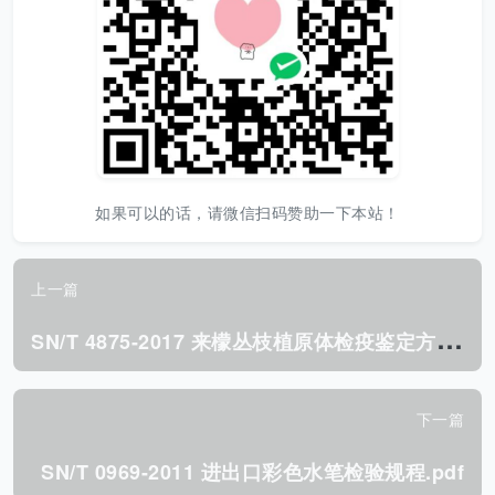
如果可以的话，请微信扫码赞助一下本站！
上一篇
S
N/T 4875-2017 来檬丛枝植原体检疫鉴定方法.pdf
下一篇
SN/T 0969-2011 进出口彩色水笔检验规程.pdf