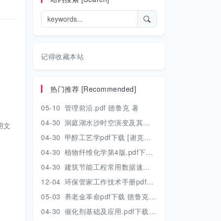
记得收藏本站
热门推荐 [Recommended]
05-10
管理前沿.pdf 德鲁克 著
04-30
洞庭湖水沙时空演变及其对水资源安全的影响研究.pdf 胡光伟 著 2017年版
用文
04-30
甲醇工艺学pdf下载 [谢克昌 房鼎业主编] 2010年版
04-30
植物纤维化学第4版.pdf下载 [裴继诚主编] 2012年版
04-30
建筑节能工程常用数据速查手册.pdf下载 [陈慢勤著] 2010年版
12-04
环保管家工作技术手册pdf下载 2019年版
05-03
养老金革命pdf下载 德鲁克 著
04-30
催化剂基础及应用.pdf下载 [季生福 张谦温 赵彬侠编] 2011年版