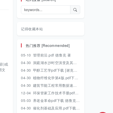
记得收藏本站
热门推荐 [Recommended]
05-10
管理前沿.pdf 德鲁克 著
04-30
洞庭湖水沙时空演变及其对水资源安全的影响研究.pdf 胡光伟 著 2017年版
容)或
用文
04-30
甲醇工艺学pdf下载 [谢克昌 房鼎业主编] 2010年版
04-30
植物纤维化学第4版.pdf下载 [裴继诚主编] 2012年版
04-30
建筑节能工程常用数据速查手册.pdf下载 [陈慢勤著] 2010年版
12-04
环保管家工作技术手册pdf下载 2019年版
05-03
养老金革命pdf下载 德鲁克 著
04-30
催化剂基础及应用.pdf下载 [季生福 张谦温 赵彬侠编] 2011年版