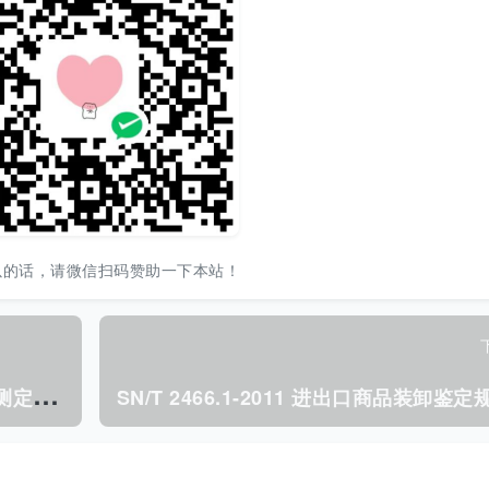
以的话，请微信扫码赞助一下本站！
S
N/T 2403-2009 玩具中芳香族伯胺的测定.pdf