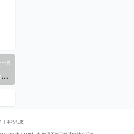
下一篇
S
N/T 1151.5-2014 对虾杆状病毒病检疫技术规范.pdf
？
|
本站动态