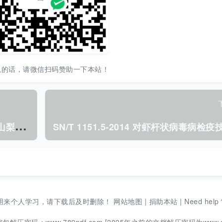
以的话，请微信扫码赞助一下本站！
S
N/T 1121-2002 中药制剂中苯甲酸、山梨酸和对羟基苯甲 酸酯类防腐剂的检验方法 液相色谱法.pdf
用来个人学习，请下载后及时删除！
网站地图
|
捐助本站
|
Need help