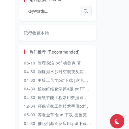
记得收藏本站
热门推荐 [Recommended]
05-10
管理前沿.pdf 德鲁克 著
04-30
洞庭湖水沙时空演变及其对水资源安全的影响研究.pdf 胡光伟 著 2017年版
04-30
甲醇工艺学pdf下载 [谢克昌 房鼎业主编] 2010年版
04-30
植物纤维化学第4版.pdf下载 [裴继诚主编] 2012年版
04-30
建筑节能工程常用数据速查手册.pdf下载 [陈慢勤著] 2010年版
12-04
环保管家工作技术手册pdf下载 2019年版
05-03
养老金革命pdf下载 德鲁克 著
04-30
催化剂基础及应用.pdf下载 [季生福 张谦温 赵彬侠编] 2011年版