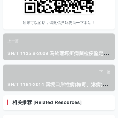
如果可以的话，请微信扫码赞助一下本站！
上一篇
S
N/T 1135.8-2009 马铃薯坏疽病菌检疫鉴定方法.pdf
下一篇
S
N/T 1184-2014 国境口岸性病(梅毒、淋病)监测规程.pdf
相关推荐 [Related Resources]