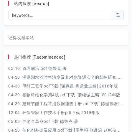
站内搜索 [Search]
记得收藏本站
热门推荐 [Recommended]
05-10
管理前沿.pdf 德鲁克 著
04-30
洞庭湖水沙时空演变及其对水资源安全的影响研究.pdf 胡光伟 著 2017年版
04-30
甲醇工艺学pdf下载 [谢克昌 房鼎业主编] 2010年版
04-30
植物纤维化学第4版.pdf下载 [裴继诚主编] 2012年版
04-30
建筑节能工程常用数据速查手册.pdf下载 [陈慢勤著] 2010年版
12-04
环保管家工作技术手册pdf下载 2019年版
05-03
养老金革命pdf下载 德鲁克 著
04-30
催化剂基础及应用.pdf下载 [季生福 张谦温 赵彬侠编] 2011年版