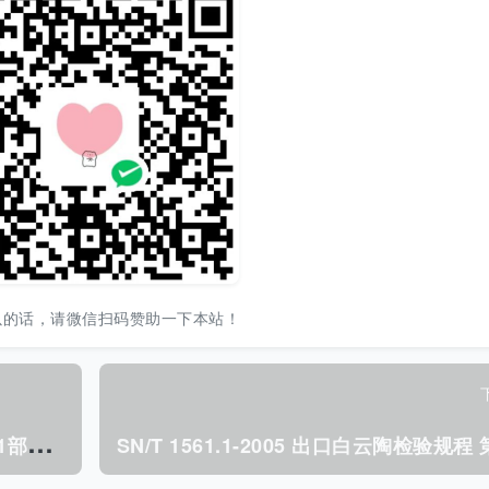
以的话，请微信扫码赞助一下本站！
S
N/T 1538.1-2005 培养基制备指南 第1部分: 实验室培养基制备质量保证通则.pdf