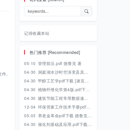
记得收藏本站
热门推荐 [Recommended]
05-10
管理前沿.pdf 德鲁克 著
04-30
洞庭湖水沙时空演变及其对水资源安全的影响研究.pdf 胡光伟 著 2017年版
件,
04-30
甲醇工艺学pdf下载 [谢克昌 房鼎业主编] 2010年版
04-30
植物纤维化学第4版.pdf下载 [裴继诚主编] 2012年版
04-30
建筑节能工程常用数据速查手册.pdf下载 [陈慢勤著] 2010年版
12-04
环保管家工作技术手册pdf下载 2019年版
05-03
养老金革命pdf下载 德鲁克 著
04-30
催化剂基础及应用.pdf下载 [季生福 张谦温 赵彬侠编] 2011年版