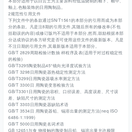
本部分适用于以白云土为主要原料经低温烧制的釉下、釉中、
釉上.色釉装饰的日用陶制品。
2规范性引用文件
下列文件中的条款通过SN/T1561的本部分的引用而成为本部
分的条款。凡是注8期的引用文件,其随后所有的修改单(不包
括勘误的内容)或修订版均不适用于本部分,然而,鼓励根据本部
分达成协议的各方研究是否可使用这些文件的最新版本。凡是
不注日期的引用文件,其最新版本适用于本部分。
GB/T 2829周期检验计数抽 样程序及表(适用于对过程稳定性
的检验)
GB/T3295陶瓷制品45°镜向光泽度试验方法
GB/T 3298日用陶瓷器热稳定性测定方法
GB/T3299日用陶瓷器吸水率测定方法
GB/T 3300日 用陶瓷变形检验方法
GB/T3301日用陶瓷的容积、口径误差、高度误差、尺寸误
差、缺陷尺寸的测定方法
GB/T 3303日用陶瓷器缺陷术语
GB/T 3534日 用陶瓷器铅、镉溶出量的测定方法(neq ISO
6486-1:1999)
GB/T 5000日用陶瓷名词术语
GB 12651与食 物接触的陶瓷制品铅、镉溶出量允许极限