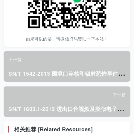
如果可以的话，请微信扫码赞助一下本站！
上一篇
S
N/T 1542-2013 国境口岸核和辐射恐怖事件监测规程.pdf
下一篇
S
N/T 1603.1-2012 进出口音视频及类似电子设备检验规程 第1部分:通用要求.pdf
相关推荐 [Related Resources]