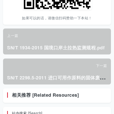
如果可以的话，请微信扫码赞助一下本站！
上一篇
SN/T 1934-2015 国境口岸土拉热监测规程.pdf
下一篇
S
N/T 2298.5-2011 进口可用作原料的固体废物检验检疫 通用标准 第5部分:腐蚀性检验方法.pdf
相关推荐 [Related Resources]
站内搜索 [Search]