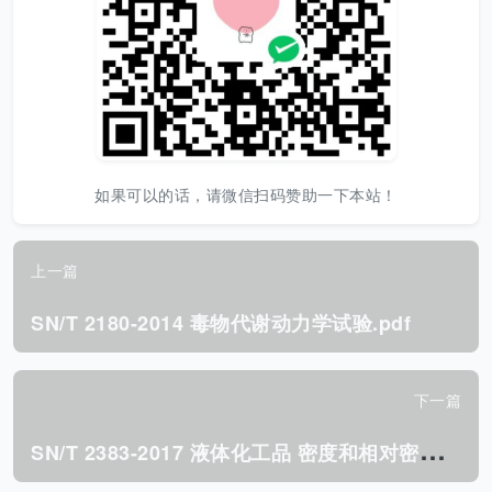
如果可以的话，请微信扫码赞助一下本站！
上一篇
SN/T 2180-2014 毒物代谢动力学试验.pdf
下一篇
S
N/T 2383-2017 液体化工品 密度和相对密度的测定 数字式密度计法.pdf