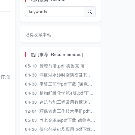
记得收藏本站
热门推荐 [Recommended]
05-10
管理前沿.pdf 德鲁克 著
04-30
洞庭湖水沙时空演变及其对水资源安全的影响研究.pdf 胡光伟 著 2017年版
订,使
04-30
甲醇工艺学pdf下载 [谢克昌 房鼎业主编] 2010年版
04-30
植物纤维化学第4版.pdf下载 [裴继诚主编] 2012年版
04-30
建筑节能工程常用数据速查手册.pdf下载 [陈慢勤著] 2010年版
12-04
环保管家工作技术手册pdf下载 2019年版
05-03
养老金革命pdf下载 德鲁克 著
04-30
催化剂基础及应用.pdf下载 [季生福 张谦温 赵彬侠编] 2011年版