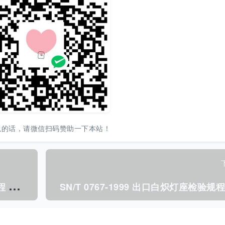
以的话，请微信扫码赞助一下本站！
S
N/T 0757-1999 出口纺织机械检验规程 棉纺环锭细纱机.pdf
SN/T 0767-1999 出口白炽灯座检验规程.