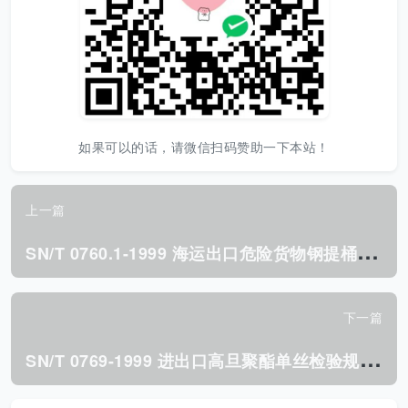
如果可以的话，请微信扫码赞助一下本站！
上一篇
S
N/T 0760.1-1999 海运出口危险货物钢提桶包装 使用鉴定规程.pdf
下一篇
S
N/T 0769-1999 进出口高旦聚酯单丝检验规程.pdf