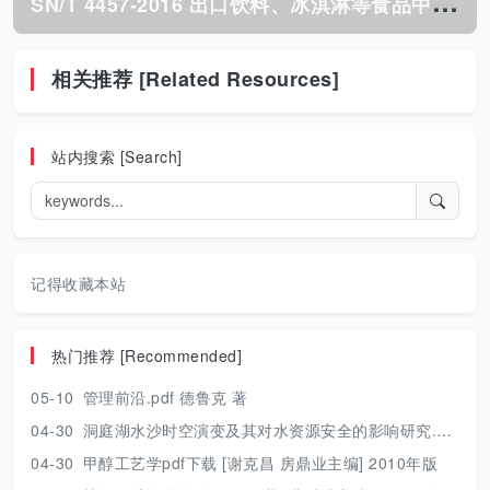
S
N/T 4457-2016 出口饮料、冰淇淋等食品中11种合成 着色剂的检测 液相色谱法.pdf
相关推荐 [Related Resources]
站内搜索 [Search]
记得收藏本站
热门推荐 [Recommended]
05-10
管理前沿.pdf 德鲁克 著
04-30
洞庭湖水沙时空演变及其对水资源安全的影响研究.pdf 胡光伟 著 2017年版
04-30
甲醇工艺学pdf下载 [谢克昌 房鼎业主编] 2010年版