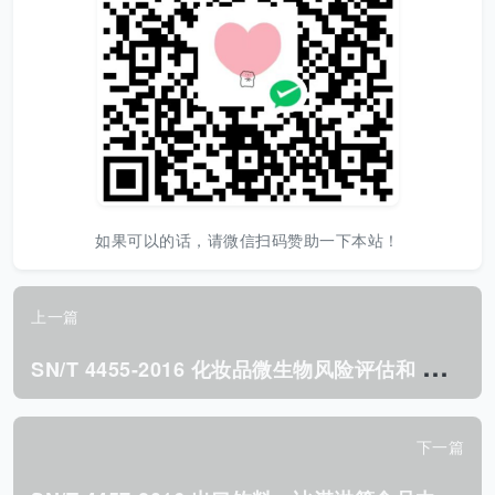
如果可以的话，请微信扫码赞助一下本站！
上一篇
S
N/T 4455-2016 化妆品微生物风险评估和 低风险产品鉴定指南.pdf
下一篇