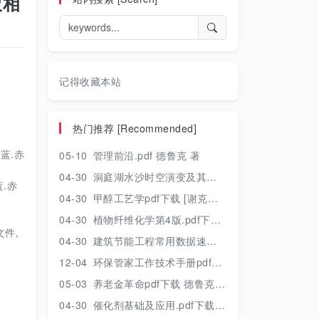
液相
记得收藏本站
热门推荐 [Recommended]
蓝.赤
05-10
管理前沿.pdf 德鲁克 著
04-30
洞庭湖水沙时空演变及其对水资源安全的影响研究.pdf 胡光伟 著 2017年版
.赤
04-30
甲醇工艺学pdf下载 [谢克昌 房鼎业主编] 2010年版
04-30
植物纤维化学第4版.pdf下载 [裴继诚主编] 2012年版
件,
04-30
建筑节能工程常用数据速查手册.pdf下载 [陈慢勤著] 2010年版
12-04
环保管家工作技术手册pdf下载 2019年版
05-03
养老金革命pdf下载 德鲁克 著
04-30
催化剂基础及应用.pdf下载 [季生福 张谦温 赵彬侠编] 2011年版