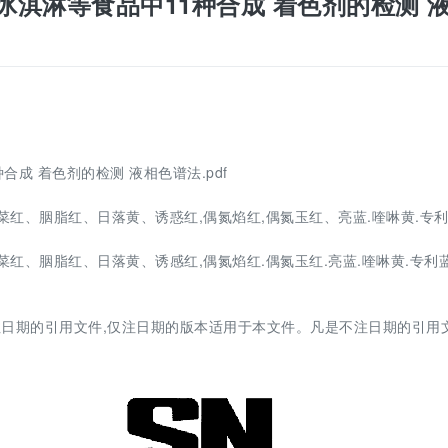
口饮料、冰淇淋等食品中11种合成 着色剂的检测 
1种合成 着色剂的检测 液相色谱法.pdf
菜红、胭脂红、日落黄、诱惑红,偶氮焰红,偶氮玉红、亮蓝.喹啉黄.专利
红、胭脂红、日落黄、诱感红,偶氮焰红.偶氮玉红.亮蓝.喹啉黄.专利蓝
日期的引用文件,仅注日期的版本适用于本文件。凡是不注日期的引用文