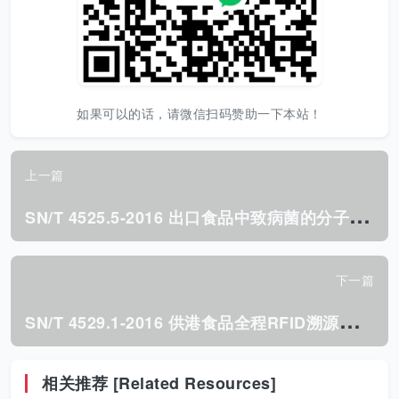
如果可以的话，请微信扫码赞助一下本站！
上一篇
S
N/T 4525.5-2016 出口食品中致病菌的分子分型MLST 方法 第5部分:克罗诺杆菌.pdf
下一篇
S
N/T 4529.1-2016 供港食品全程RFID溯源规程 第1部分:水果.pdf
相关推荐 [Related Resources]