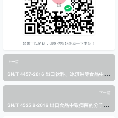
如果可以的话，请微信扫码赞助一下本站！
上一篇
S
N/T 4457-2016 出口饮料、冰淇淋等食品中11种合成 着色剂的检测 液相色谱法.pdf
下一篇
S
N/T 4525.8-2016 出口食品中致病菌的分子分型 MLST方法 第8部分:致泻性大肠埃希氏菌.pdf