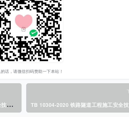
以的话，请微信扫码赞助一下本站！
T
B 10302-2020 铁路路基工程施工安全技术规程.pdf
B