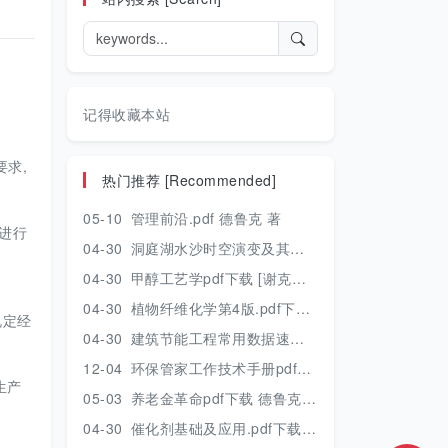
记得收藏本站
要求,
热门推荐 [Recommended]
05-10
管理前沿.pdf 德鲁克 著
进行
04-30
洞庭湖水沙时空演变及其对水资源安全的影响研究.pdf 胡光伟 著 2017年版
04-30
甲醇工艺学pdf下载 [谢克昌 房鼎业主编] 2010年版
04-30
植物纤维化学第4版.pdf下载 [裴继诚主编] 2012年版
规定经
04-30
建筑节能工程常用数据速查手册.pdf下载 [陈慢勤著] 2010年版
12-04
环保管家工作技术手册pdf下载 2019年版
生产
05-03
养老金革命pdf下载 德鲁克 著
04-30
催化剂基础及应用.pdf下载 [季生福 张谦温 赵彬侠编] 2011年版