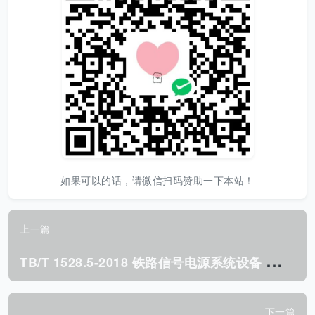
如果可以的话，请微信扫码赞助一下本站！
上一篇
T
B/T 1528.5-2018 铁路信号电源系统设备 第5部分:输入配电箱.pdf
下一篇