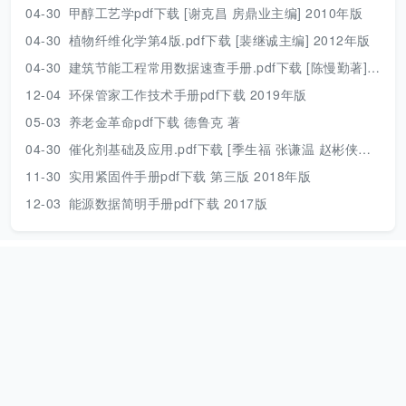
04-30
甲醇工艺学pdf下载 [谢克昌 房鼎业主编] 2010年版
04-30
植物纤维化学第4版.pdf下载 [裴继诚主编] 2012年版
04-30
建筑节能工程常用数据速查手册.pdf下载 [陈慢勤著] 2010年版
12-04
环保管家工作技术手册pdf下载 2019年版
05-03
养老金革命pdf下载 德鲁克 著
04-30
催化剂基础及应用.pdf下载 [季生福 张谦温 赵彬侠编] 2011年版
11-30
实用紧固件手册pdf下载 第三版 2018年版
12-03
能源数据简明手册pdf下载 2017版
本站资源只用来个人学习，请下载后及时删除！
网站地图
|
捐助本
站
|
Need help？
|
本站动态
本站是一个个人公益网站，资源来源于互联网，压缩包解压密码：
www.789pdf.com [2025年之前的文档解压密码为
www.dayuwenku.com]，如发现不能下载请向站长反馈。