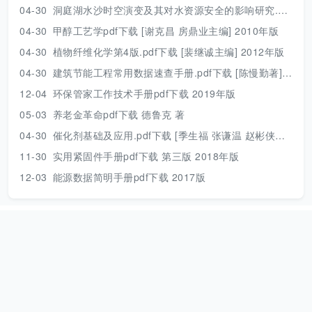
04-30
洞庭湖水沙时空演变及其对水资源安全的影响研究.pdf 胡光伟 著 2017年版
04-30
甲醇工艺学pdf下载 [谢克昌 房鼎业主编] 2010年版
04-30
植物纤维化学第4版.pdf下载 [裴继诚主编] 2012年版
04-30
建筑节能工程常用数据速查手册.pdf下载 [陈慢勤著] 2010年版
12-04
环保管家工作技术手册pdf下载 2019年版
05-03
养老金革命pdf下载 德鲁克 著
04-30
催化剂基础及应用.pdf下载 [季生福 张谦温 赵彬侠编] 2011年版
11-30
实用紧固件手册pdf下载 第三版 2018年版
12-03
能源数据简明手册pdf下载 2017版
本站资源只用来个人学习，请下载后及时删除！
网站地图
|
捐助本
站
|
Need help？
|
本站动态
本站是一个个人公益网站，资源来源于互联网，压缩包解压密码：
www.789pdf.com [2025年之前的文档解压密码为
www.dayuwenku.com]，如发现不能下载请向站长反馈。