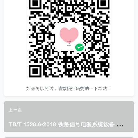
如果可以的话，请微信扫码赞助一下本站！
上一篇
T
B/T 1528.6-2018 铁路信号电源系统设备 第6部分:不间断电源(UPS)及蓄电池组.pdf