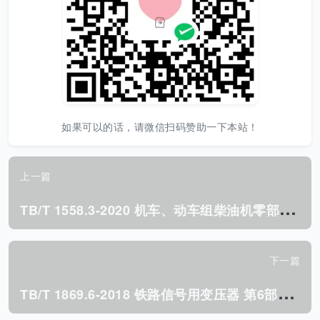
如果可以的话，请微信扫码赞助一下本站！
上一篇
T
B/T 1558.3-2020 机车、动车组柴油机零部件 第7部分:气缸盖.pdf
下一篇
T
B/T 1869.6-2018 铁路信号用变压器 第6部分:道岔表示变压器.pdf