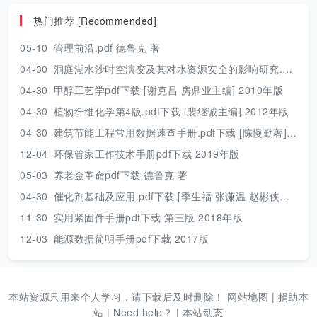
热门推荐 [Recommended]
05-10
管理前沿.pdf 德鲁克 著
04-30
洞庭湖水沙时空演变及其对水资源安全的影响研究.pdf 胡光伟 著 2017年版
04-30
甲醇工艺学pdf下载 [谢克昌 房鼎业主编] 2010年版
04-30
植物纤维化学第4版.pdf下载 [裴继诚主编] 2012年版
04-30
建筑节能工程常用数据速查手册.pdf下载 [陈慢勤著] 2010年版
12-04
环保管家工作技术手册pdf下载 2019年版
05-03
养老金革命pdf下载 德鲁克 著
04-30
催化剂基础及应用.pdf下载 [季生福 张谦温 赵彬侠编] 2011年版
11-30
实用紧固件手册pdf下载 第三版 2018年版
12-03
能源数据简明手册pdf下载 2017版
本站资源只用来个人学习，请下载后及时删除！
网站地图
|
捐助本
站
|
Need help？
|
本站动态