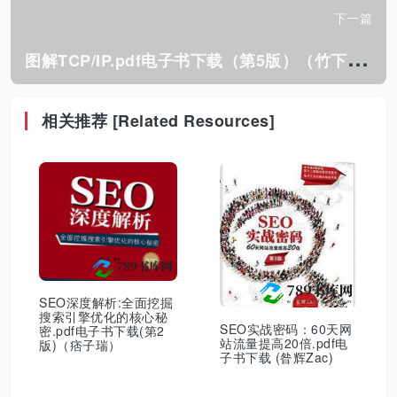
下一篇
图
解TCP/IP.pdf电子书下载（第5版）（竹下隆史）
相关推荐 [Related Resources]
SEO深度解析:全面挖掘
搜索引擎优化的核心秘
SEO实战密码：60天网
密.pdf电子书下载(第2
站流量提高20倍.pdf电
版)（痞子瑞）
子书下载 (昝辉Zac)