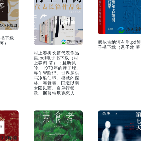
子书下载
额尔古纳河右岸.pdf
 著）
子书下载（迟子建 著
村上春树长篇代表作品
集.pdf电子书下载（村
上春树 著）：且听风
吟、1973年的弹子球、
寻羊冒险记、世界尽头
与冷酷仙境、挪威的森
林、舞舞舞、国境以南
太阳以西、奇鸟行状
录、斯普特尼克恋人