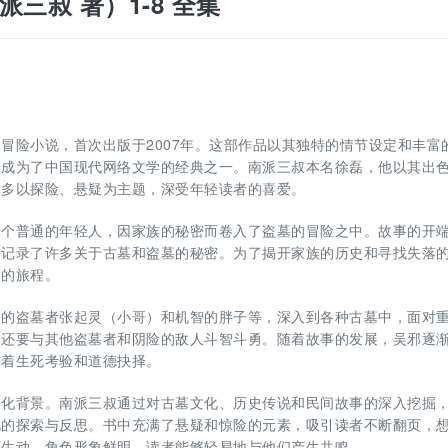
派三叔 著）1-8 全集
冒险小说，首次出版于2007年。这部作品以其独特的情节设定和丰富
，成为了中国现代网络文学的经典之一。南派三叔本名徐磊，他以其出
品多以探险、悬疑为主题，深受年轻读者的喜爱。
一个普通的年轻人，因家族的秘密而卷入了盗墓的冒险之中。故事的开
中记录了许多关于古墓和盗墓的秘密。为了揭开家族的历史和寻找失落
知的旅程。
富的盗墓者张起灵（小哥）和机智的胖子等，深入到各种古墓中，面对
，还要与其他盗墓者和阴险的敌人斗智斗勇。随着故事的发展，吴邪逐
临着生死考验和道德抉择。
文化背景。南派三叔通过对古墓文化、历史传说和民间故事的深入挖掘
化的探索与反思。书中充满了悬疑和惊险的元素，吸引读者不断翻页，
而生动，角色形象鲜明，读者能够轻易地与他们产生共鸣。