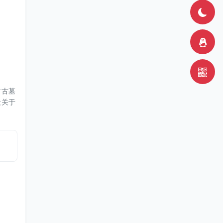
对古墓
段关于