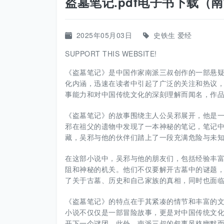
盗墓笔记.pdf电子书下载（南
2025年05月03日
史铁生
爱经
SUPPORT THIS WEBSITE!
《盗墓笔记》是中国作家南派三叔创作的一部悬疑
化内涵，迅速在读者中引起了广泛的关注和热议
事能力和对中国传统文化的深刻理解而闻名，作
《盗墓笔记》的故事围绕主人公吴邪展开，他是
邪在祖父的遗物中发现了一本神秘的笔记，笔记
藏，吴邪与他的伙伴们踏上了一段充满危险与未
在这部小说中，吴邪与他的朋友们，包括经验丰
阻和神秘的机关。他们不仅要解开古墓中的谜题
了关于古墓、历史和自己家族的真相，同时也面
《盗墓笔记》的特点在于其紧凑的情节和丰富的
小说不仅仅是一部冒险故事，更是对中国传统文
开下一个谜团。此外，南派三叔的叙事风格幽默