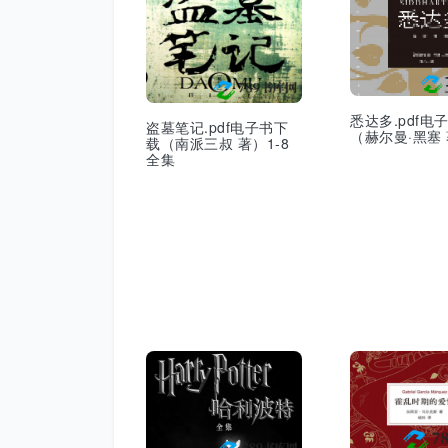
悉达多.pdf电
盗墓笔记.pdf电子书下
（赫尔曼·黑塞
载（南派三叔 著）1-8
全集