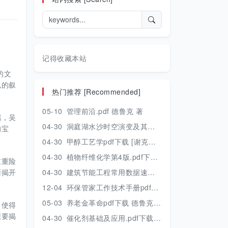
记得收藏本站
的文
色的叙
热门推荐 [Recommended]
05-10
管理前沿.pdf 德鲁克 著
端，吴
04-30
洞庭湖水沙时空演变及其对水资源安全的影响研究.pdf 胡光伟 著 2017年版
的宝
04-30
甲醇工艺学pdf下载 [谢克昌 房鼎业主编] 2010年版
04-30
植物纤维化学第4版.pdf下载 [裴继诚主编] 2012年版
重重险
渐揭开
04-30
建筑节能工程常用数据速查手册.pdf下载 [陈慢勤著] 2010年版
12-04
环保管家工作技术手册pdf下载 2019年版
05-03
养老金革命pdf下载 德鲁克 著
，使得
想要揭
04-30
催化剂基础及应用.pdf下载 [季生福 张谦温 赵彬侠编] 2011年版