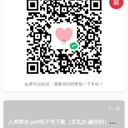
如果可以的话，请微信扫码赞助一下本站！
下一篇
人
类简史.pdf电子书下载（尤瓦尔·赫拉利）：从动物到上帝