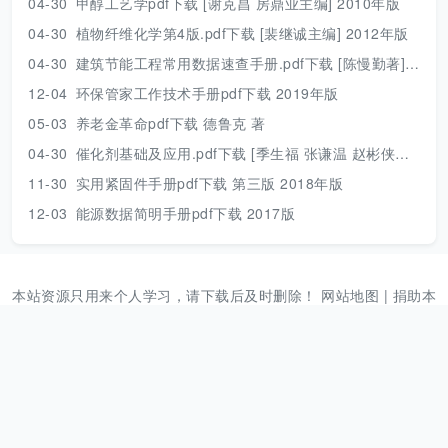
04-30
甲醇工艺学pdf下载 [谢克昌 房鼎业主编] 2010年版
04-30
植物纤维化学第4版.pdf下载 [裴继诚主编] 2012年版
04-30
建筑节能工程常用数据速查手册.pdf下载 [陈慢勤著] 2010年版
12-04
环保管家工作技术手册pdf下载 2019年版
05-03
养老金革命pdf下载 德鲁克 著
04-30
催化剂基础及应用.pdf下载 [季生福 张谦温 赵彬侠编] 2011年版
11-30
实用紧固件手册pdf下载 第三版 2018年版
12-03
能源数据简明手册pdf下载 2017版
本站资源只用来个人学习，请下载后及时删除！
网站地图
|
捐助本
站
|
Need help？
|
本站动态
声明：本站是一个公益网站，本站资源仅供个人学习使用，下载后
请及时删除。压缩包解压密码：www.789pdf.com [2025年之前的
文档解压密码为www.dayuwenku.com]，如发现不能下载请向站
长反馈。