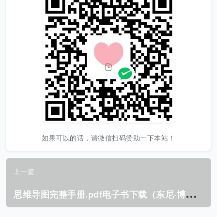
如果可以的话，请微信扫码赞助一下本站！
上一篇
思
维导图完整手册.pdf电子书下载（东尼·博赞 著）：零基础快速掌握思维导图