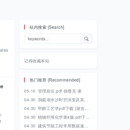
站内搜索 [Search]
ates
记得收藏本站
热门推荐 [Recommended]
he
05-10
管理前沿.pdf 德鲁克 著
04-30
洞庭湖水沙时空演变及其对水资源安全的影响研究.pdf 胡光伟 著 2017年版
04-30
甲醇工艺学pdf下载 [谢克昌 房鼎业主编] 2010年版
n
04-30
植物纤维化学第4版.pdf下载 [裴继诚主编] 2012年版
1
04-30
建筑节能工程常用数据速查手册.pdf下载 [陈慢勤著] 2010年版