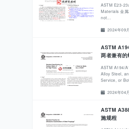
ASTM E23-23a,
Materials 
not...
2024年09
ASTM A19
两者兼有的
ASTM A194/A19
Alloy Steel, a
Service, or Bot
2024年04
ASTM A38
施规程