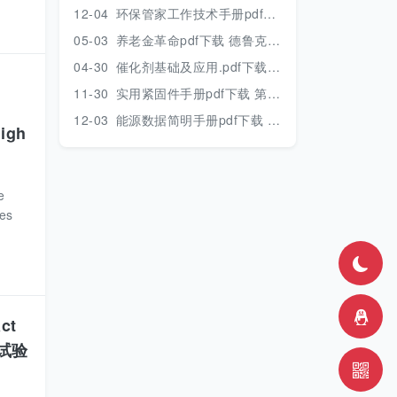
12-04
环保管家工作技术手册pdf下载 2019年版
05-03
养老金革命pdf下载 德鲁克 著
04-30
催化剂基础及应用.pdf下载 [季生福 张谦温 赵彬侠编] 2011年版
11-30
实用紧固件手册pdf下载 第三版 2018年版
12-03
能源数据简明手册pdf下载 2017版
High
e
ces
ct
准试验