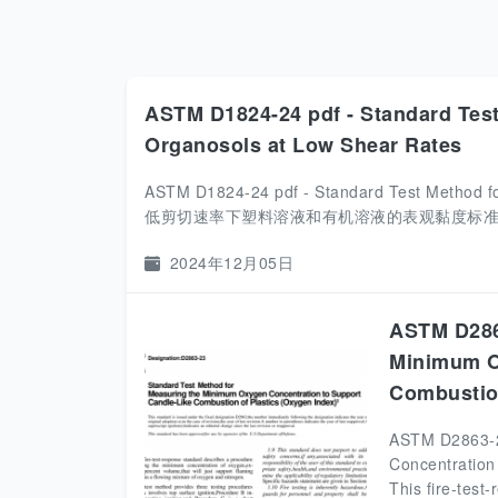
ASTM D1824-24 pdf - Standard Test 
Organosols at Low Shear Rates
ASTM D1824-24 pdf - Standard Test Method for
低剪切速率下塑料溶液和有机溶液的表观黏度标准试
2024年12月05日
ASTM D2863
Minimum O
Combustion
ASTM D2863-2
Concentration
This fire-test-