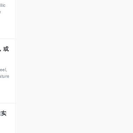
llic
e
役，或
eel,
ature
准实