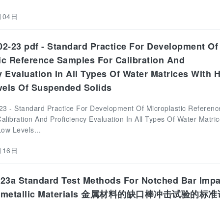
月04日
-23 pdf - Standard Practice For Development Of
ic Reference Samples For Calibration And
y Evaluation In All Types Of Water Matrices With 
vels Of Suspended Solids
 - Standard Practice For Development Of Microplastic Referenc
libration And Proficiency Evaluation In All Types Of Water Matri
ow Levels...
月16日
23a Standard Test Methods For Notched Bar Impa
 me
tallic Materials 金属材料的缺口棒冲击试验的标