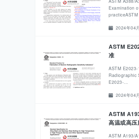
ASTM A388/A38
Examination
practiceASTM 
2024年04
ASTM E2
准
ASTM E2023-19
Radiographi
E2023-...
2024年04
ASTM A19
高温或高压
ASTM A193/A19