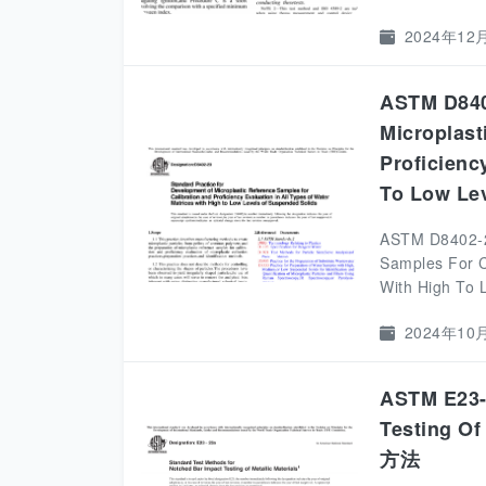
2024年12
ASTM D8402
Microplast
Proficienc
To Low Le
ASTM D8402-23
Samples For Ca
With High To L
2024年10
ASTM E23-
Testing Of
方法