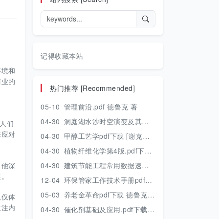
记得收藏本站
环境和
商业的
热门推荐 [Recommended]
05-10
管理前沿.pdf 德鲁克 著
04-30
洞庭湖水沙时空演变及其对水资源安全的影响研究.pdf 胡光伟 著 2017年版
人们
来应对
04-30
甲醇工艺学pdf下载 [谢克昌 房鼎业主编] 2010年版
04-30
植物纤维化学第4版.pdf下载 [裴继诚主编] 2012年版
。他深
04-30
建筑节能工程常用数据速查手册.pdf下载 [陈慢勤著] 2010年版
展。
12-04
环保管家工作技术手册pdf下载 2019年版
05-03
养老金革命pdf下载 德鲁克 著
仅仅体
关注内
04-30
催化剂基础及应用.pdf下载 [季生福 张谦温 赵彬侠编] 2011年版