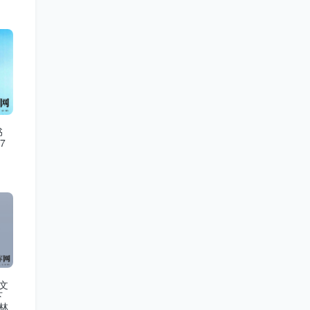
书
7
文
下
林