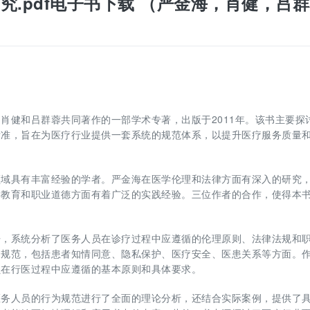
.pdf电子书下载 （严金海，肖健，吕
肖健和吕群蓉共同著作的一部学术专著，出版于2011年。该书主要探
标准，旨在为医疗行业提供一套系统的规范体系，以提升医疗服务质量
领域具有丰富经验的学者。严金海在医学伦理和法律方面有深入的研究
学教育和职业道德方面有着广泛的实践经验。三位作者的合作，使得本
开，系统分析了医务人员在诊疗过程中应遵循的伦理原则、法律法规和
为规范，包括患者知情同意、隐私保护、医疗安全、医患关系等方面。
员在行医过程中应遵循的基本原则和具体要求。
医务人员的行为规范进行了全面的理论分析，还结合实际案例，提供了