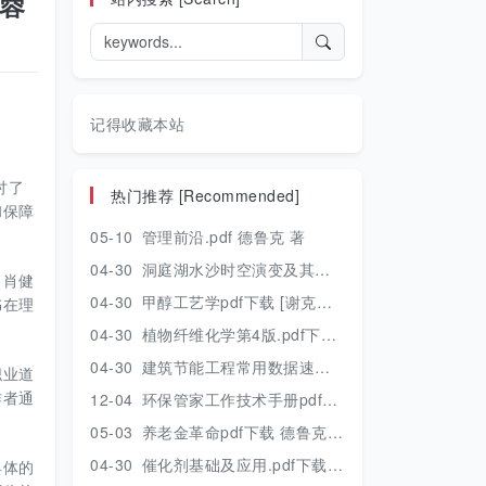
群蓉
记得收藏本站
讨了
热门推荐 [Recommended]
和保障
05-10
管理前沿.pdf 德鲁克 著
04-30
洞庭湖水沙时空演变及其对水资源安全的影响研究.pdf 胡光伟 著 2017年版
，肖健
04-30
甲醇工艺学pdf下载 [谢克昌 房鼎业主编] 2010年版
书在理
04-30
植物纤维化学第4版.pdf下载 [裴继诚主编] 2012年版
04-30
建筑节能工程常用数据速查手册.pdf下载 [陈慢勤著] 2010年版
职业道
作者通
12-04
环保管家工作技术手册pdf下载 2019年版
05-03
养老金革命pdf下载 德鲁克 著
04-30
催化剂基础及应用.pdf下载 [季生福 张谦温 赵彬侠编] 2011年版
具体的