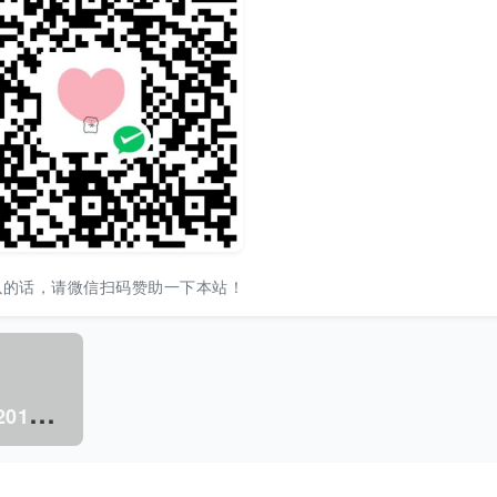
以的话，请微信扫码赞助一下本站！
拯
救人类的医学发现 （王彩霞 主编） 2013年版