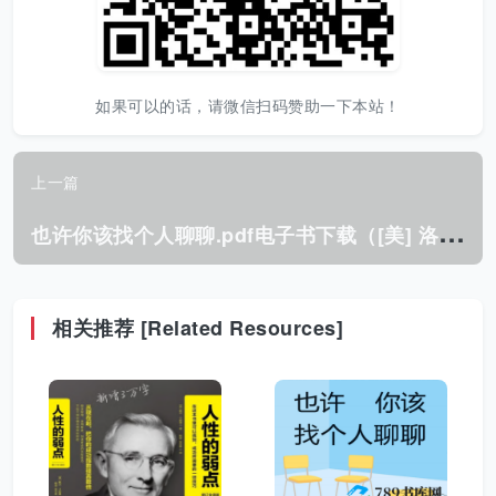
如果可以的话，请微信扫码赞助一下本站！
上一篇
也
许你该找个人聊聊.pdf电子书下载（[美] 洛莉 · 戈特利布 (Lori Gottlieb) 著）
相关推荐 [Related Resources]